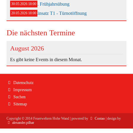
3. Frühjahrsübung
30.05.2026 18:00
Bekleidung
Einsatz T1 - Türnotöffnung
20.05.2026 18:00
Die nächsten Termine
August 2026
Es gibt keine Events in diesem Monat.
Navigation
Datenschutz
überspringen
Impressum
Suchen
Sitemap
Copyright ©
2014
Feuerwehren Hohe Wand | powered by
Contao
| design by
alexander.pilhar