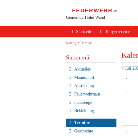
FEUERWEHR
en
Gemeinde Hohe Wand
Navigation
Startseite
Bürgerservice
überspringen
Alarmierung / Not
Netting
Termine
Kale
Verhalten im Bran
Submenü
Brandschutz Infos
< Juli 20
Navigation
Aktuelles
überspringen
Sicherheits Tipps
Mannschaft
.
Ausrüstung
Verkehrsunfälle
.
Feuerwehrhaus
Erste Hilfe
Fahrzeuge
Rechtliches
Bekleidung
.
Beitritt zur FF
Termine
Geschichte
.