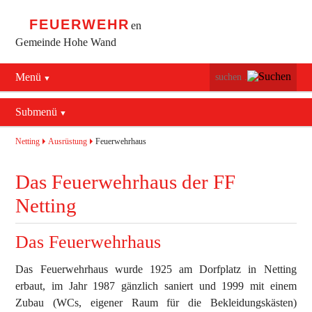
FEUERWEHR
en
Gemeinde Hohe Wand
Menü
Navigation
Startseite
überspringen
Submenü
Navigation
Bürgerservice
Aktuelles
überspringen
Netting
Ausrüstung
Feuerwehrhaus
Maiersdorf
Mannschaft
Das Feuerwehrhaus der FF
Stollhof
Ausrüstung
Netting
Netting
Termine
Feuerwehrhaus
Das Feuerwehrhaus
Geschichte
Fahrzeuge
Das Feuerwehrhaus wurde 1925 am Dorfplatz in Netting
Kontakt
Bekleidung
erbaut, im Jahr 1987 gänzlich saniert und 1999 mit einem
Zubau (WCs, eigener Raum für die Bekleidungskästen)