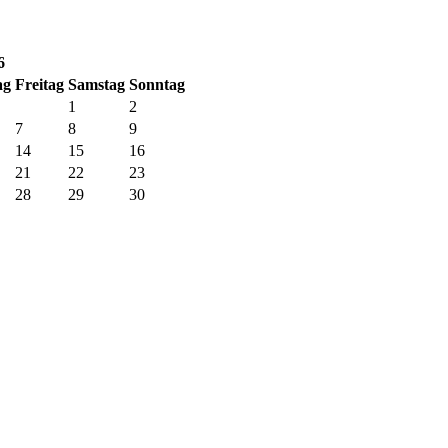
6
ag
Fr
eitag
Sa
mstag
So
nntag
1
2
7
8
9
14
15
16
21
22
23
28
29
30