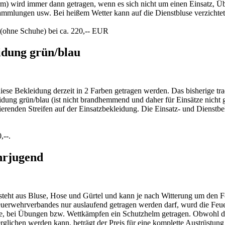
) wird immer dann getragen, wenn es sich nicht um einen Einsatz, Übu
sammlungen usw. Bei heißem Wetter kann auf die Dienstbluse verzicht
 (ohne Schuhe) bei ca. 220,-- EUR
idung grün/blau
se Bekleidung derzeit in 2 Farben getragen werden. Das bisherige trad
idung grün/blau (ist nicht brandhemmend und daher für Einsätze nicht 
ierenden Streifen auf der Einsatzbekleidung. Die Einsatz- und Diens
,--.
hrjugend
teht aus Bluse, Hose und Gürtel und kann je nach Witterung um den F
erwehrverbandes nur auslaufend getragen werden darf, wurd die Feuer
e, bei Übungen bzw. Wettkämpfen ein Schutzhelm getragen. Obwohl der 
rglichen werden kann, beträgt der Preis für eine komplette Austrüstun