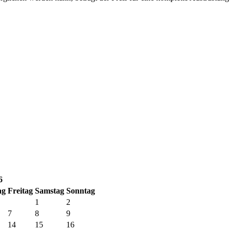
6
ag
Fr
eitag
Sa
mstag
So
nntag
1
2
7
8
9
14
15
16