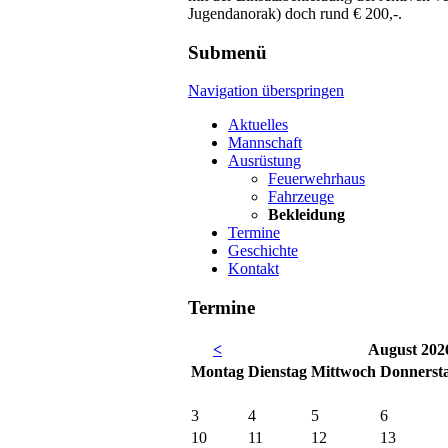
Jugendanorak) doch rund € 200,-.
Submenü
Navigation überspringen
Aktuelles
Mannschaft
Ausrüstung
Feuerwehrhaus
Fahrzeuge
Bekleidung
Termine
Geschichte
Kontakt
Termine
<
August 202
Mo
ntag
Di
enstag
Mi
ttwoch
Do
nnerst
3
4
5
6
10
11
12
13