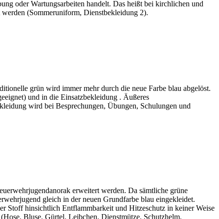
ng oder Wartungsarbeiten handelt. Das heißt bei kirchlichen und
et werden (Sommeruniform, Dienstbekleidung 2).
itionelle grün wird immer mehr durch die neue Farbe blau abgelöst.
geeignet) und in die Einsatzbekleidung . Äußeres
tbekleidung wird bei Besprechungen, Übungen, Schulungen und
euerwehrjugendanorak erweitert werden. Da sämtliche grüne
wehrjugend gleich in der neuen Grundfarbe blau eingekleidet.
Stoff hinsichtlich Entflammbarkeit und Hitzeschutz in keiner Weise
g (Hose, Bluse, Gürtel, Leibchen, Dienstmütze, Schutzhelm,