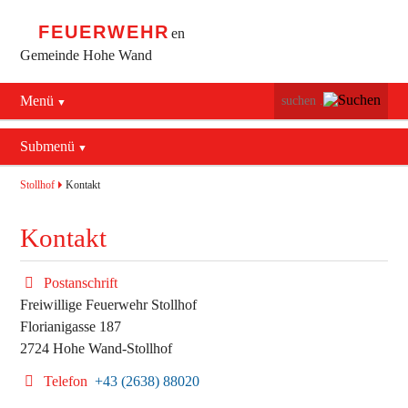
FEUERWEHR
en
Gemeinde Hohe Wand
Menü
Navigation
Startseite
überspringen
Submenü
Navigation
Bürgerservice
Aktuelles
überspringen
Stollhof
Kontakt
Maiersdorf
Mannschaft
Kontakt
Stollhof
Jugend
Postanschrift
Netting
Ausrüstung
Freiwillige Feuerwehr Stollhof
Florianigasse 187
Termine
Feuerwehrhaus
2724 Hohe Wand-Stollhof
Geschichte
Fahrzeuge
Telefon
+43 (2638) 88020
Kontakt
Bekleidung