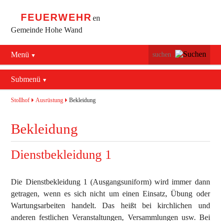
FEUERWEHR
en
Gemeinde Hohe Wand
Menü
Navigation
Startseite
überspringen
Submenü
Navigation
Bürgerservice
Aktuelles
überspringen
Stollhof
Ausrüstung
Bekleidung
Maiersdorf
Mannschaft
Bekleidung
Stollhof
Jugend
Dienstbekleidung 1
Netting
Ausrüstung
Termine
Feuerwehrhaus
Die Dienstbekleidung 1 (Ausgangsuniform) wird immer dann
getragen, wenn es sich nicht um einen Einsatz, Übung oder
Geschichte
Fahrzeuge
Wartungsarbeiten handelt. Das heißt bei kirchlichen und
anderen festlichen Veranstaltungen, Versammlungen usw. Bei
Kontakt
Bekleidung