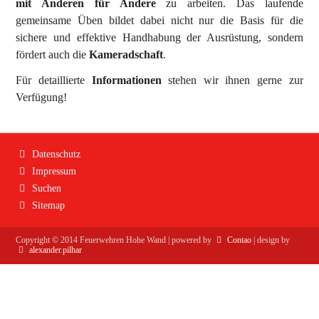
mit Anderen für Andere
zu arbeiten. Das laufende
gemeinsame Üben bildet dabei nicht nur die Basis für die
Beitritt zur FF
sichere und effektive Handhabung der Ausrüstung, sondern
fördert auch die
Kameradschaft
.
Für detaillierte
Informationen
stehen wir ihnen gerne zur
Verfügung!
Navigation
Datenschutz
überspringen
Impressum
Suchen
Sitemap
Copyright ©
2014
Feuerwehren Hohe Wand | powered by
Contao
| design by
alexander.pilhar