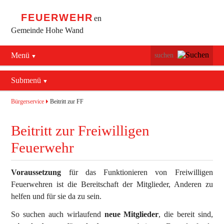
FEUERWEHR
en
Gemeinde Hohe Wand
Menü
Navigation
Startseite
überspringen
Submenü
Navigation
Bürgerservice
Alarmierung / Notruf
überspringen
Bürgerservice
Beitritt zur FF
Maiersdorf
Verhalten im Brandfall
Beitritt zur Freiwilligen
Stollhof
Brandschutz Infos
Feuerwehr
Netting
Sicherheits Tipps
Voraussetzung
für das Funktionieren von Freiwilligen
Verkehrsunfälle
Feuerwehren ist die Bereitschaft der Mitglieder, Anderen zu
helfen und für sie da zu sein.
Erste Hilfe
So suchen auch wirlaufend
neue Mitglieder
, die bereit sind,
Rechtliches