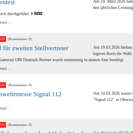
entest
Am 24. März 2026 habe
den jährlichen Leistung
eich durchgeführt 👨‍🚒🚒
Finnentest
lesen …
026
(Kommentare: 0)
 für zweiten Stellvertreter
Am 19.03.2026 hielten 
legeren Kreis die Wahl 
Kamerad OBI Dominik Rettner wurde einstimmig in seinem Amt bestätigt.
Wahl
lesen …
für
zweiten
Stellvertreter
026
(Kommentare: 0)
rwehrmesse Signal 112
Am 14.03.2026 waren w
"Signal 112" in Oberwa
Feuerwehrmesse
lesen …
Signal
112
026
(Kommentare: 0)