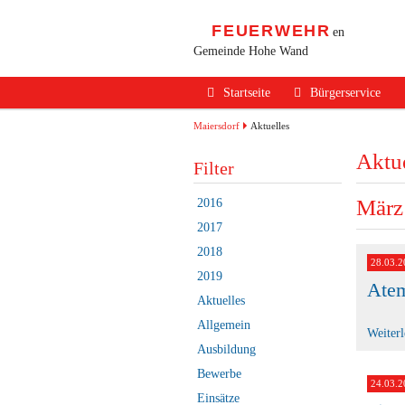
FEUERWEHR
en
Gemeinde Hohe Wand
Navigation
Startseite
Bürgerservice
überspringen
Alarmierung / Not
Maiersdorf
Aktuelles
Aktue
Verhalten im Bran
Filter
Brandschutz Infos
März
2016
Sicherheits Tipps
2017
2018
Verkehrsunfälle
28.03.2
2019
Ate
Erste Hilfe
Aktuelles
Rechtliches
Allgemein
Weiter
Ausbildung
Beitritt zur FF
Bewerbe
24.03.2
Einsätze