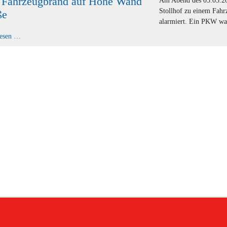
 Fahrzeugbrand auf Hohe Wand
Am Abend des 05.03.20
Stollhof zu einem Fah
ße
alarmiert. Ein PKW war
B1
lesen …
-
Fahrzeugbrand
auf
Hohe
Wand
Straße