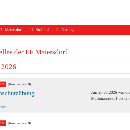
Maiersdorf
Stollhof
Netting
ruf
Aktuelles
Aktuelles
Aktuelles
lles der FF Maiersdorf
dfall
Mannschaft
Mannschaft
Mannschaft
Jugend
Jugend
Ausrüstung
 2026
Ausrüstung
Ausrüstung
Termine
Termine
Termine
Geschichte
026
(Kommentare: 0)
mschutzübung
Geschichte
Geschichte
Kontakt
Am 28.03.2026 war die
Muthmannsdorf bei ein
Kontakt
Kontakt
Atemschutzübung
lesen …
026
(Kommentare: 0)