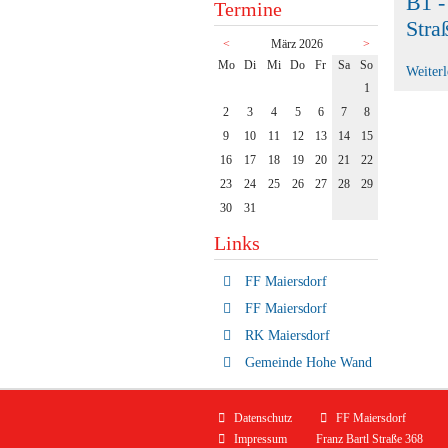
B1 -
Termine
Stra
<
März 2026
>
ntag
enstag
ttwoch
nnerstag
eitag
mstag
nntag
Mo
Di
Mi
Do
Fr
Sa
So
Weiter
1
2
3
4
5
6
7
8
9
10
11
12
13
14
15
16
17
18
19
20
21
22
23
24
25
26
27
28
29
30
31
Links
FF Maiersdorf
FF Maiersdorf
RK Maiersdorf
Gemeinde Hohe Wand
Navigation
Datenschutz
FF Maiersdorf
überspringen
Impressum
Franz Bartl Straße 368