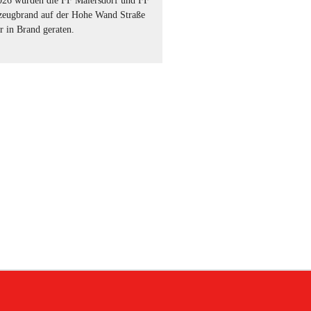
26 wurden die FF Maiersdorf und FF
rzeugbrand auf der Hohe Wand Straße
 in Brand geraten.