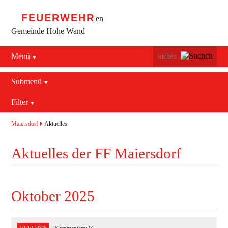
FEUERWEHR
en
Gemeinde Hohe Wand
Menü
Navigation
Startseite
überspringen
Submenü
Navigation
Bürgerservice
Filter
Aktuelles
überspringen
Maiersdorf
2016
Mannschaft
Maiersdorf
Aktuelles
Stollhof
2017
Jugend
Aktuelles der FF Maiersdorf
Netting
2018
Ausrüstung
2019
Termine
Blaulichtzentrum
Oktober 2025
Aktuelles
Geschichte
Feuerwehrhaus (bis 2022)
Allgemein
Kontakt
Fahrzeuge