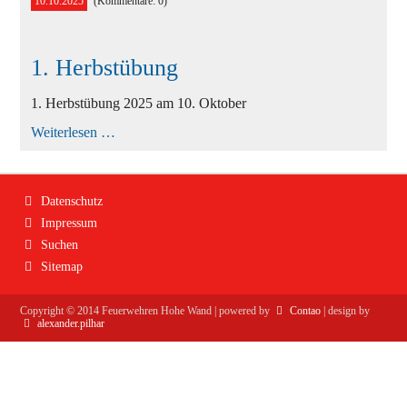
10.10.2025
(Kommentare: 0)
Ausbildung
Bekleidung
1. Herbstübung
Bewerbe
1. Herbstübung 2025 am 10. Oktober
Einsätze
1.
Weiterlesen …
Herbstübung
Jugend
Veranstaltungen
Navigation
Datenschutz
überspringen
Impressum
Suchen
Sitemap
Copyright ©
2014
Feuerwehren Hohe Wand | powered by
Contao
| design by
alexander.pilhar