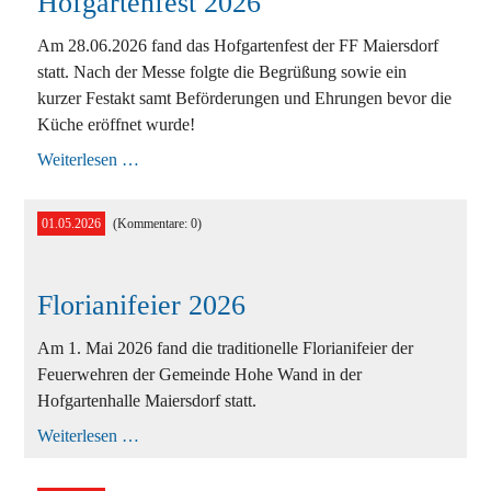
Hofgartenfest 2026
Ausbildung
Bekleidung
Am 28.06.2026 fand das Hofgartenfest der FF Maiersdorf
statt. Nach der Messe folgte die Begrüßung sowie ein
Bewerbe
kurzer Festakt samt Beförderungen und Ehrungen bevor die
Küche eröffnet wurde!
Einsätze
Hofgartenfest
Weiterlesen …
2026
Jugend
Veranstaltungen
01.05.2026
(Kommentare: 0)
Florianifeier 2026
Am 1. Mai 2026 fand die traditionelle Florianifeier der
Feuerwehren der Gemeinde Hohe Wand in der
Hofgartenhalle Maiersdorf statt.
Florianifeier
Weiterlesen …
2026