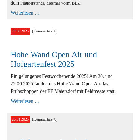
dem
Plauderstandl, diesmal vorm BLZ.
Plauderstandl
Weiterlesen …
22.06.2025
(Kommentare: 0)
Hohe Wand Open Air und
Hofgartenfest 2025
Ein gelungenes Festwochenende 2025! Am 20. und
22.06.2025 fanden das Hohe Wand Open Air das
Frühschoppen der FF Maiersdorf mit Feldmesse statt.
Hohe
Weiterlesen …
Wand
Open
Air
25.01.2025
(Kommentare: 0)
und
Hofgartenfest
2025