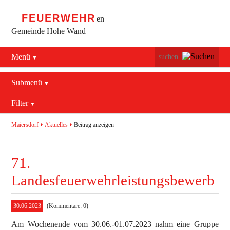
FEUERWEHR
en
Gemeinde Hohe Wand
Menü
Navigation
Startseite
überspringen
Submenü
Navigation
Bürgerservice
Filter
Aktuelles
überspringen
Maiersdorf
2016
Mannschaft
Maiersdorf
Aktuelles
Beitrag anzeigen
Stollhof
2017
Jugend
71.
Netting
2018
Ausrüstung
Landesfeuerwehrleistungsbewerb
2019
Termine
Blaulichtzentrum
30.06.2023
(Kommentare: 0)
Aktuelles
Geschichte
Feuerwehrhaus (bis 2022)
Am Wochenende vom 30.06.-01.07.2023 nahm eine Gruppe
Allgemein
Kontakt
Fahrzeuge