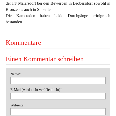
der FF Maiersdorf bei den Bewerben in Leobersdorf sowohl in
Bronze als auch in Silber teil.
Ausbildung
Bekleidung
Die Kameraden haben beide Durchgänge erfolgreich
Bewerbe
bestanden.
Einsätze
Kommentare
Jugend
Veranstaltungen
Einen Kommentar schreiben
Pflichtfeld
Name
*
Pflichtfeld
E-Mail (wird nicht veröffentlicht)
*
Webseite