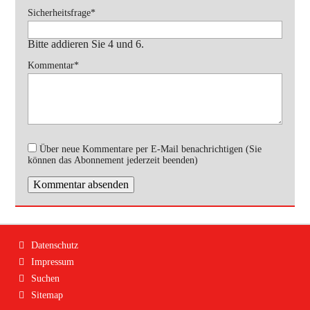
Pflichtfeld
Sicherheitsfrage
*
Bitte addieren Sie 4 und 6.
Pflichtfeld
Kommentar
*
Über neue Kommentare per E-Mail benachrichtigen (Sie
können das Abonnement jederzeit beenden)
Kommentar absenden
Navigation
Datenschutz
überspringen
Impressum
Suchen
Sitemap