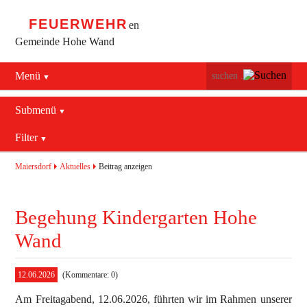
FEUERWEHR
en
Gemeinde Hohe Wand
Menü
Navigation
Startseite
überspringen
Submenü
Navigation
Bürgerservice
Filter
Aktuelles
überspringen
Maiersdorf
2016
Mannschaft
Maiersdorf
Aktuelles
Beitrag anzeigen
Stollhof
2017
Jugend
Begehung Kindergarten Hohe
Netting
2018
Ausrüstung
Wand
2019
Termine
Blaulichtzentrum
12.06.2026
(Kommentare: 0)
Aktuelles
Geschichte
Feuerwehrhaus (bis 2022)
Am Freitagabend, 12.06.2026, führten wir im Rahmen unserer
Allgemein
Kontakt
Fahrzeuge