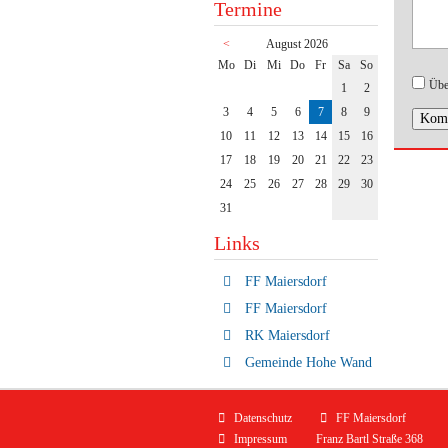
Termine
<
August 2026
ntag
enstag
ttwoch
nnerstag
eitag
mstag
nntag
Mo
Di
Mi
Do
Fr
Sa
So
Übe
1
2
3
4
5
6
7
8
9
Komm
10
11
12
13
14
15
16
17
18
19
20
21
22
23
24
25
26
27
28
29
30
31
Links
FF Maiersdorf
FF Maiersdorf
RK Maiersdorf
Gemeinde Hohe Wand
Navigation
Datenschutz
FF Maiersdorf
überspringen
Impressum
Franz Bartl Straße 368