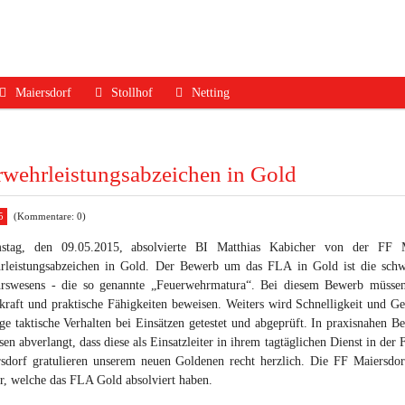
Maiersdorf
Stollhof
Netting
ruf
Aktuelles
Aktuelles
Aktuelles
dfall
Mannschaft
Mannschaft
Mannschaft
rwehrleistungsabzeichen in Gold
Jugend
Jugend
Ausrüstung
5
(Kommentare: 0)
Ausrüstung
Ausrüstung
Termine
tag, den 09.05.2015, absolvierte BI Matthias Kabicher von der FF 
Termine
Termine
Geschichte
rleistungsabzeichen in Gold. Der Bewerb um das FLA in Gold ist die schw
rswesens - die so genannte „Feuerwehrmatura“. Bei diesem Bewerb müssen
Geschichte
Geschichte
Kontakt
raft und praktische Fähigkeiten beweisen. Weiters wird Schnelligkeit und Ge
Kontakt
Kontakt
ige taktische Verhalten bei Einsätzen getestet und abgeprüft. In praxisnahen
sen abverlangt, dass diese als Einsatzleiter in ihrem tagtäglichen Dienst in d
sdorf gratulieren unserem neuen Goldenen recht herzlich. Die FF Maiersdor
r, welche das FLA Gold absolviert haben.