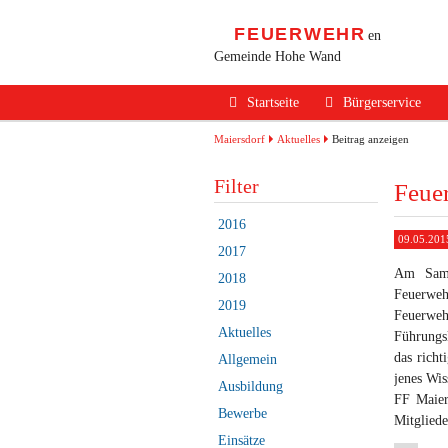
FEUERWEHR
en
Gemeinde Hohe Wand
Navigation
Startseite
Bürgerservice
überspringen
Alarmierung / Not
Maiersdorf
Aktuelles
Beitrag anzeigen
Verhalten im Bran
Filter
Feue
Brandschutz Infos
2016
09.05.201
Sicherheits Tipps
2017
Am Sams
2018
Verkehrsunfälle
Feuerweh
2019
Feuerweh
Erste Hilfe
Aktuelles
Führungsk
Rechtliches
das richt
Allgemein
jenes Wis
Ausbildung
Beitritt zur FF
FF Maier
Bewerbe
Mitgliede
Einsätze