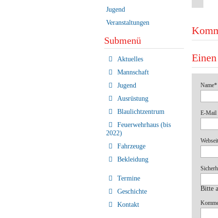
Jugend
Veranstaltungen
Komm
Submenü
Einen
Navigation
Aktuelles
überspringen
Mannschaft
Pflichtf
Name
*
Jugend
Ausrüstung
Blaulichtzentrum
Pflichtf
E-Mail 
Feuerwehrhaus (bis
2022)
Websei
Fahrzeuge
Bekleidung
Pflichtf
Sicherh
Termine
Bitte 
Geschichte
Pflichtf
Komme
Kontakt