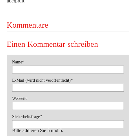
überprüft.
Ausbildung
Bekleidung
Kommentare
Bewerbe
Einsätze
Einen Kommentar schreiben
Jugend
Veranstaltungen
Pflichtfeld
Name
*
Pflichtfeld
E-Mail (wird nicht veröffentlicht)
*
Webseite
Pflichtfeld
Sicherheitsfrage
*
Bitte addieren Sie 5 und 5.