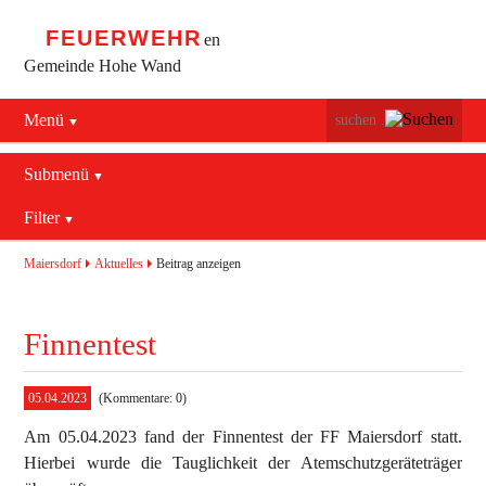
FEUERWEHR
en
Gemeinde Hohe Wand
Menü
Navigation
Startseite
überspringen
Submenü
Navigation
Bürgerservice
Filter
Aktuelles
überspringen
Maiersdorf
2016
Mannschaft
Maiersdorf
Aktuelles
Beitrag anzeigen
Stollhof
2017
Jugend
Finnentest
Netting
2018
Ausrüstung
2019
Termine
Blaulichtzentrum
05.04.2023
(Kommentare: 0)
Am 05.04.2023 fand der Finnentest der FF Maiersdorf statt.
Aktuelles
Geschichte
Feuerwehrhaus (bis 2022)
Hierbei wurde die Tauglichkeit der Atemschutzgeräteträger
Allgemein
Kontakt
Fahrzeuge