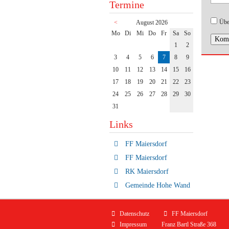
Termine
Übe
<
August 2026
ntag
enstag
ttwoch
nnerstag
eitag
mstag
nntag
Mo
Di
Mi
Do
Fr
Sa
So
Komm
1
2
3
4
5
6
7
8
9
10
11
12
13
14
15
16
17
18
19
20
21
22
23
24
25
26
27
28
29
30
31
Links
FF Maiersdorf
FF Maiersdorf
RK Maiersdorf
Gemeinde Hohe Wand
Navigation
Datenschutz
FF Maiersdorf
überspringen
Impressum
Franz Bartl Straße 368