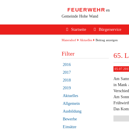
FEUERWEHR
en
Gemeinde Hohe Wand
Navigation
Startseite
Bürgerservice
überspringen
Alarmierung / Not
Maiersdorf
Aktuelles
Beitrag anzeigen
Verhalten im Bran
Filter
65. 
Brandschutz Infos
2016
05.07.201
Sicherheits Tipps
2017
Am Samst
2018
Verkehrsunfälle
in Mank a
2019
Verschie
Erste Hilfe
Aktuelles
Am Sonnt
Rechtliches
Frühwirt
Allgemein
Das Komm
Ausbildung
Beitritt zur FF
Bewerbe
Einsätze