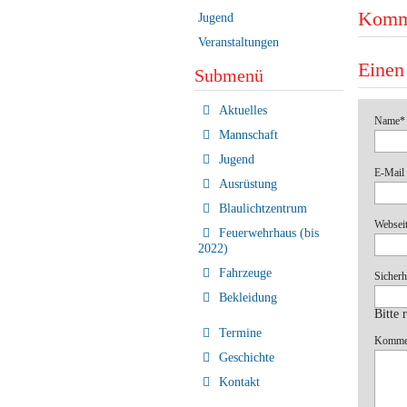
Komm
Jugend
Veranstaltungen
Einen
Submenü
Navigation
Aktuelles
Pflichtf
Name
*
überspringen
Mannschaft
Jugend
Pflichtf
E-Mail 
Ausrüstung
Blaulichtzentrum
Websei
Feuerwehrhaus (bis
2022)
Fahrzeuge
Pflichtf
Sicherh
Bekleidung
Bitte 
Termine
Pflichtf
Komme
Geschichte
Kontakt