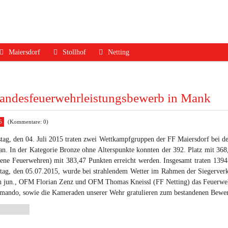
Maiersdorf
Stollhof
Netting
ruf
Aktuelles
Aktuelles
Aktuelles
dfall
Mannschaft
Mannschaft
Mannschaft
Landesfeuerwehrleistungsbewerb in Mank
Jugend
Jugend
Ausrüstung
5
(Kommentare: 0)
Ausrüstung
Ausrüstung
Termine
ag, den 04. Juli 2015 traten zwei Wettkampfgruppen der FF Maiersdorf bei d
Termine
Termine
Geschichte
n. In der Kategorie Bronze ohne Alterspunkte konnten der 392. Platz mit 368
dene Feuerwehren) mit 383,47 Punkten erreicht werden. Insgesamt traten 1394
Geschichte
Geschichte
Kontakt
ag, den 05.07.2015, wurde bei strahlendem Wetter im Rahmen der Siegerve
Kontakt
Kontakt
h jun., OFM Florian Zenz und OFM Thomas Kneissl (FF Netting) das Feuerwehr
ando, sowie die Kameraden unserer Wehr gratulieren zum bestandenen Bewe