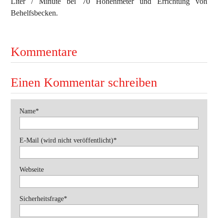
Liter / Minute bei 70 Höhenmeter und Errichtung von
Behelfsbecken.
Ausbildung
Bekleidung
Bewerbe
Kommentare
Einsätze
Jugend
Einen Kommentar schreiben
Veranstaltungen
Pflichtfeld
Name
*
Pflichtfeld
E-Mail (wird nicht veröffentlicht)
*
Webseite
Pflichtfeld
Sicherheitsfrage
*