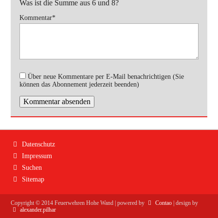
Was ist die Summe aus 6 und 8?
Pflichtfeld
Kommentar
*
Über neue Kommentare per E-Mail benachrichtigen (Sie
können das Abonnement jederzeit beenden)
Kommentar absenden
Navigation
Datenschutz
überspringen
Impressum
Suchen
Sitemap
Copyright ©
2014
Feuerwehren Hohe Wand | powered by
Contao
| design by
alexander.pilhar