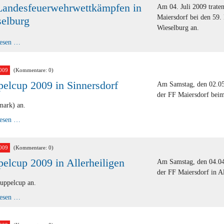
Landesfeuerwehrwettkämpfen in
Am 04. Juli 2009 trat
Maiersdorf bei den 59
elburg
Wieselburg an.
59.
lesen …
Landesfeuerwehrwettkämpfen
in
Wieselburg
009
(Kommentare: 0)
elcup 2009 in Sinnersdorf
Am Samstag, den 02.05
der FF Maiersdorf beim
mark) an.
Kuppelcup
lesen …
2009
in
Sinnersdorf
009
(Kommentare: 0)
elcup 2009 in Allerheiligen
Am Samstag, den 04.04
der FF Maiersdorf in Al
uppelcup an.
Kuppelcup
lesen …
2009
in
Allerheiligen