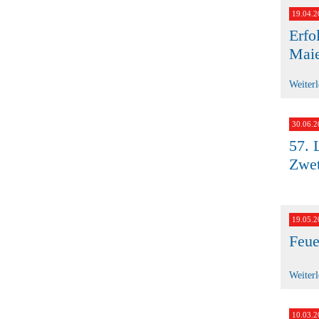
19.04.2
Erfo
Maie
Weiter
30.06.2
57. 
Zwet
19.05.2
Feue
Weiter
10.03.2