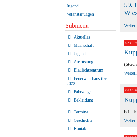
59. 
Jugend
Wies
Veranstaltungen
Submenü
Weiter
Navigation
Aktuelles
überspringen
02.05.2
Mannschaft
Kupp
Jugend
Ausrüstung
(Steier
Blaulichtzentrum
Weiter
Feuerwehrhaus (bis
2022)
04.04.2
Fahrzeuge
Kupp
Bekleidung
beim K
Termine
Geschichte
Weiter
Kontakt