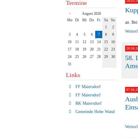
28.03.2
Termine
Kupp
<
August 2026
ntag
enstag
ttwoch
nnerstag
eitag
mstag
nntag
Mo
Di
Mi
Do
Fr
Sa
So
an. Bei
1
2
Weiter
3
4
5
6
7
8
9
10
11
12
13
14
15
16
28.06.2
17
18
19
20
21
22
23
58. 
24
25
26
27
28
29
30
31
Amst
Links
FF Maiersdorf
07.06.2
FF Maiersdorf
Ausb
RK Maiersdorf
Eins
Gemeinde Hohe Wand
Weiter