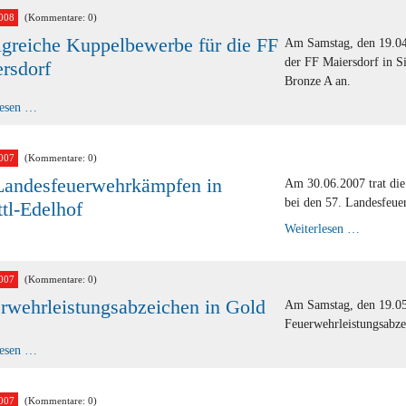
Einsatz
008
(Kommentare: 0)
lgreiche Kuppelbewerbe für die FF
Am Samstag, den 19.04
der FF Maiersdorf in S
rsdorf
Bronze A an.
Erfolgreiche
lesen …
Kuppelbewerbe
für
die
FF
007
(Kommentare: 0)
Maiersdorf
Landesfeuerwehrkämpfen in
Am 30.06.2007 trat di
bei den 57. Landesfeue
tl-Edelhof
57.
Weiterlesen …
Landesf
in
Zwettl-
Edelhof
007
(Kommentare: 0)
rwehrleistungsabzeichen in Gold
Am Samstag, den 19.05
Feuerwehrleistungsabze
Feuerwehrleistungsabzeichen
lesen …
in
Gold
007
(Kommentare: 0)