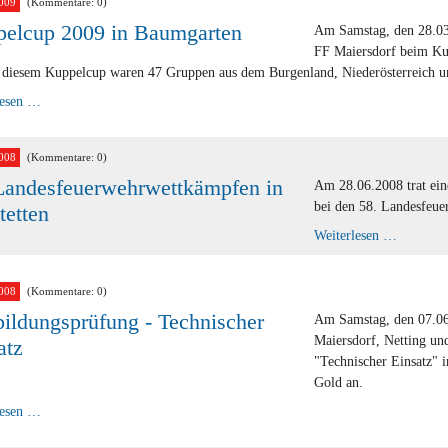
009
(Kommentare: 0)
elcup 2009 in Baumgarten
Am Samstag, den 28.03
FF Maiersdorf beim Ku
 diesem Kuppelcup waren 47 Gruppen aus dem Burgenland, Niederösterreich un
Kuppelcup
lesen …
2009
in
Baumgarten
008
(Kommentare: 0)
Landesfeuerwehrwettkämpfen in
Am 28.06.2008 trat ei
bei den 58. Landesfeue
etten
58.
Weiterlesen …
Landesf
in
Amstette
008
(Kommentare: 0)
ildungsprüfung - Technischer
Am Samstag, den 07.06
Maiersdorf, Netting un
atz
"Technischer Einsatz" 
Gold an.
Ausbildungsprüfung
lesen …
-
Technischer