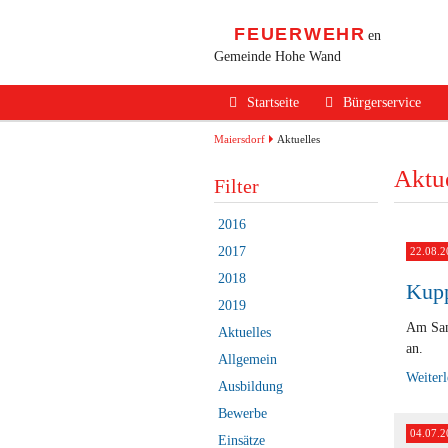
FEUERWEHR
en
Gemeinde Hohe Wand
Navigation
Startseite
Bürgerservice
überspringen
Alarmierung / Not
Maiersdorf
Aktuelles
Aktue
Verhalten im Bran
Filter
Brandschutz Infos
2016
Sicherheits Tipps
2017
22.08.2
2018
Verkehrsunfälle
Kupp
2019
Erste Hilfe
Am Sam
Aktuelles
an.
Rechtliches
Allgemein
Weiter
Ausbildung
Beitritt zur FF
Bewerbe
04.07.2
Einsätze