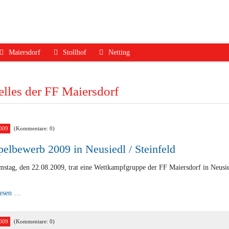
Maiersdorf
Stollhof
Netting
ruf
Aktuelles
Aktuelles
Aktuelles
lles der FF Maiersdorf
dfall
Mannschaft
Mannschaft
Mannschaft
Jugend
Jugend
Ausrüstung
Ausrüstung
Ausrüstung
Termine
009
(Kommentare: 0)
Termine
Termine
Geschichte
elbewerb 2009 in Neusiedl / Steinfeld
Geschichte
Geschichte
Kontakt
stag, den 22.08.2009, trat eine Wettkampfgruppe der FF Maiersdorf in Neusi
Kontakt
Kontakt
Kuppelbewerb
lesen …
2009
in
Neusiedl
/
009
(Kommentare: 0)
Steinfeld