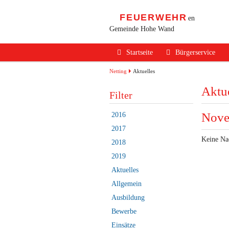
FEUERWEHR
en
Gemeinde Hohe Wand
Navigation
Startseite
Bürgerservice
überspringen
Alarmierung / Not
Netting
Aktuelles
Aktue
Verhalten im Bran
Filter
Brandschutz Infos
Nove
2016
Sicherheits Tipps
2017
Keine Na
2018
Verkehrsunfälle
2019
Erste Hilfe
Aktuelles
Rechtliches
Allgemein
Ausbildung
Beitritt zur FF
Bewerbe
Einsätze