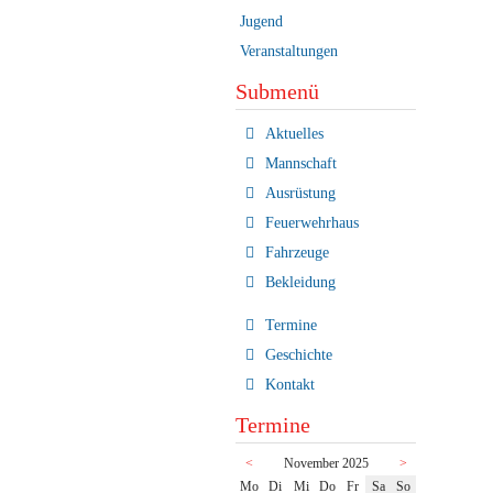
Jugend
Veranstaltungen
Submenü
Navigation
Aktuelles
überspringen
Mannschaft
Ausrüstung
Feuerwehrhaus
Fahrzeuge
Bekleidung
Termine
Geschichte
Kontakt
Termine
<
November 2025
>
ntag
enstag
ttwoch
nnerstag
eitag
mstag
nntag
Mo
Di
Mi
Do
Fr
Sa
So