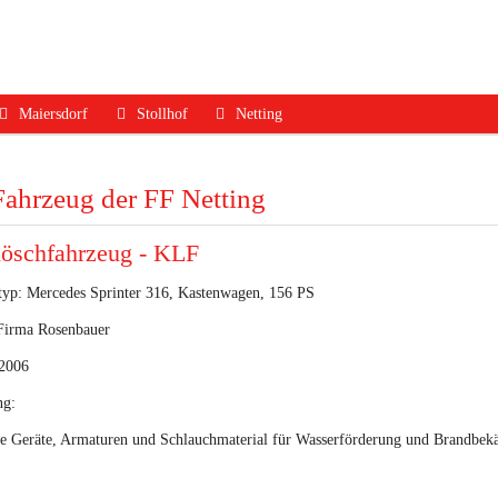
Maiersdorf
Stollhof
Netting
ruf
Aktuelles
Aktuelles
Aktuelles
Fahrzeug der FF Netting
dfall
Mannschaft
Mannschaft
Mannschaft
Jugend
Jugend
Ausrüstung
löschfahrzeug - KLF
Ausrüstung
Ausrüstung
Termine
typ: Mercedes Sprinter 316, Kastenwagen, 156 PS
Termine
Termine
Geschichte
Firma Rosenbauer
Geschichte
Geschichte
Kontakt
 2006
Kontakt
Kontakt
ng:
re Geräte, Armaturen und Schlauchmaterial für Wasserförderung und Brandbe