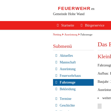
FEUERWEHR
en
Gemeinde Hohe Wand
Navigation
Startseite
Bürgerservice
überspringen
Alarmierung / Not
Netting
Ausrüstung
Fahrzeuge
Das 
Verhalten im Bran
Submenü
Brandschutz Infos
Klein
Navigation
Aktuelles
überspringen
Sicherheits Tipps
Mannschaft
Fahrzeug
Ausrüstung
Verkehrsunfälle
Aufbau: 
Feuerwehrhaus
Erste Hilfe
Baujahr:
Fahrzeuge
Rechtliches
Bekleidung
Ausrüstu
Beitritt zur FF
weite
Termine
Geschichte