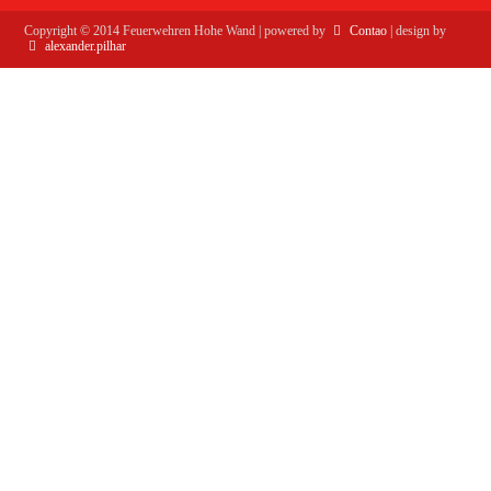
Copyright ©
2014
Feuerwehren Hohe Wand | powered by
Contao
| design by
alexander.pilhar