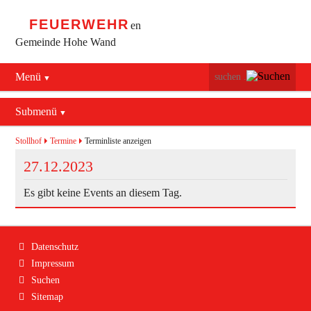
FEUERWEHR
en
Gemeinde Hohe Wand
Menü
Navigation
Startseite
überspringen
Submenü
Navigation
Bürgerservice
Aktuelles
überspringen
Stollhof
Termine
Terminliste anzeigen
Maiersdorf
27.12.2023
Mannschaft
Stollhof
Es gibt keine Events an diesem Tag.
Jugend
Netting
Ausrüstung
Navigation
Datenschutz
Termine
Feuerwehrhaus
überspringen
Impressum
Suchen
Geschichte
Fahrzeuge
Sitemap
Kontakt
Bekleidung