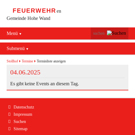
FEUERWEHR
en
Gemeinde Hohe Wand
Menü
Navigation
Startseite
überspringen
Submenü
Navigation
Bürgerservice
Aktuelles
überspringen
Stollhof
Termine
Terminliste anzeigen
Maiersdorf
04.06.2025
Mannschaft
Stollhof
Es gibt keine Events an diesem Tag.
Jugend
Netting
Ausrüstung
Navigation
Datenschutz
Termine
Feuerwehrhaus
überspringen
Impressum
Suchen
Geschichte
Fahrzeuge
Sitemap
Kontakt
Bekleidung