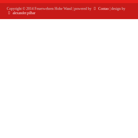
Copyright ©
2014
Feuerwehren Hohe Wand | powered by
Contao
| design by
alexander.pilhar