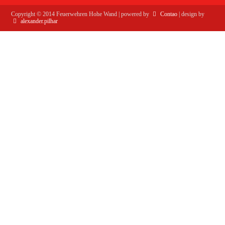
Copyright ©
2014
Feuerwehren Hohe Wand | powered by
Contao
| design by
alexander.pilhar