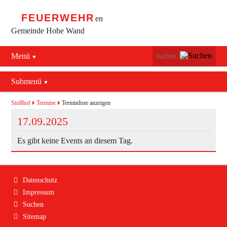
FEUERWEHR
en
Gemeinde Hohe Wand
Menü
Navigation
Startseite
überspringen
Submenü
Navigation
Bürgerservice
Aktuelles
überspringen
Stollhof
Termine
Terminliste anzeigen
Maiersdorf
17.09.2025
Mannschaft
Stollhof
Es gibt keine Events an diesem Tag.
Jugend
Netting
Ausrüstung
Navigation
Datenschutz
Termine
Feuerwehrhaus
überspringen
Impressum
Suchen
Geschichte
Fahrzeuge
Sitemap
Kontakt
Bekleidung