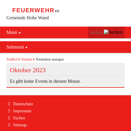
FEUERWEHR
en
Gemeinde Hohe Wand
Menü
Navigation
Startseite
überspringen
Submenü
Navigation
Bürgerservice
Aktuelles
überspringen
Stollhof
Termine
Terminliste anzeigen
Maiersdorf
Oktober 2023
Mannschaft
Stollhof
Es gibt keine Events in diesem Monat.
Jugend
Netting
Ausrüstung
Navigation
Datenschutz
Termine
Feuerwehrhaus
überspringen
Impressum
Suchen
Geschichte
Fahrzeuge
Sitemap
Kontakt
Bekleidung