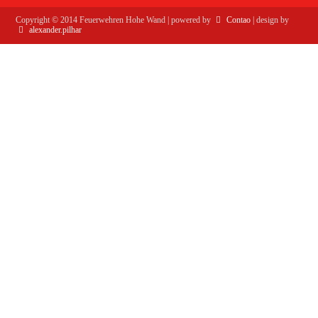
Copyright ©
2014
Feuerwehren Hohe Wand | powered by
Contao
| design by
alexander.pilhar