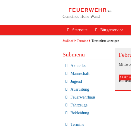
FEUERWEHR
en
Gemeinde Hohe Wand
Navigation
Startseite
Bürgerservice
überspringen
Alarmierung / Not
Stollhof
Termine
Terminliste anzeigen
Verhalten im Bran
Submenü
Febr
Brandschutz Infos
Mittwo
Navigation
Aktuelles
überspringen
Sicherheits Tipps
Mannschaft
14.02.2
Karten
Jugend
Verkehrsunfälle
Ausrüstung
Erste Hilfe
Feuerwehrhaus
Rechtliches
Fahrzeuge
Bekleidung
Beitritt zur FF
Termine