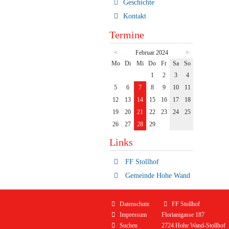
Geschichte
Kontakt
Termine
<
Februar 2024
>
ntag
enstag
ttwoch
nnerstag
eitag
mstag
nntag
Mo
Di
Mi
Do
Fr
Sa
So
1
2
3
4
5
6
7
8
9
10
11
12
13
14
15
16
17
18
19
20
21
22
23
24
25
26
27
28
29
Links
FF Stollhof
Gemeinde Hohe Wand
Navigation
Datenschutz
FF Stollhof
überspringen
Impressum
Florianigasse 187
Suchen
2724 Hohe Wand-Stollhof