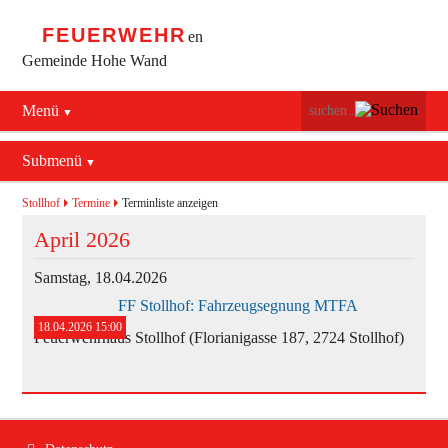
FEUERWEHR
en
Gemeinde Hohe Wand
Menü
Navigation
Startseite
überspringen
Submenü
Navigation
Bürgerservice
Aktuelles
überspringen
Stollhof
Termine
Terminliste anzeigen
Maiersdorf
April 2026
Mannschaft
Stollhof
Samstag,
18.04.2026
Jugend
FF Stollhof: Fahrzeugsegnung MTFA
Netting
Ausrüstung
18.04.2026 15:00
Feuerwehrhaus Stollhof (Florianigasse 187, 2724 Stollhof)
Termine
Feuerwehrhaus
Geschichte
Fahrzeuge
Navigation
Kontakt
Bekleidung