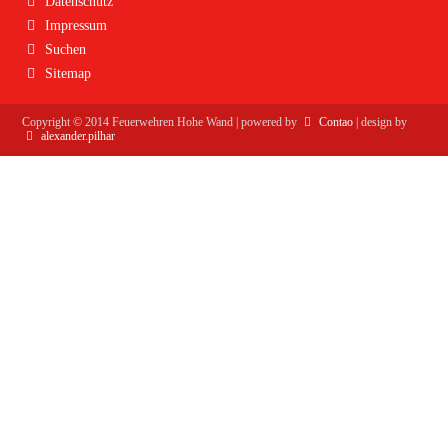
Datenschutz
überspringen
Impressum
Suchen
Sitemap
Copyright ©
2014
Feuerwehren Hohe Wand | powered by
Contao
| design by
alexander.pilhar