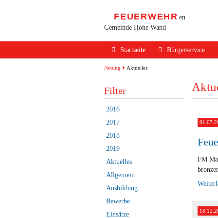
FEUERWEHR
en
Gemeinde Hohe Wand
Navigation
Startseite
Bürgerservice
überspringen
Alarmierung / Not
Netting
Aktuelles
Aktue
Verhalten im Bran
Filter
Brandschutz Infos
2016
Sicherheits Tipps
2017
01.07.2
2018
Verkehrsunfälle
Feue
2019
Erste Hilfe
FM Mar
Aktuelles
bronzen
Rechtliches
Allgemein
Weiter
Ausbildung
Beitritt zur FF
Bewerbe
18.12.2
Einsätze