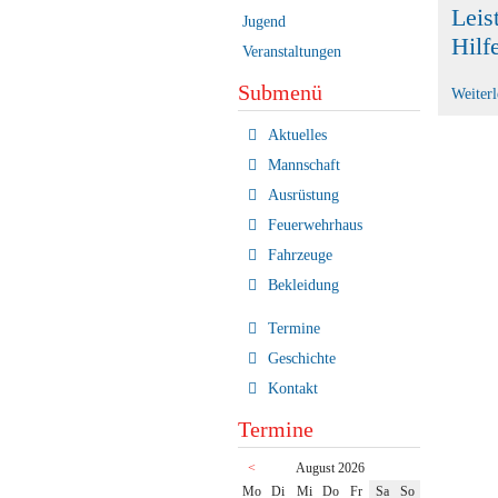
Leis
Jugend
Hilf
Veranstaltungen
Submenü
Weiter
Navigation
Aktuelles
überspringen
Mannschaft
Ausrüstung
Feuerwehrhaus
Fahrzeuge
Bekleidung
Termine
Geschichte
Kontakt
Termine
<
August 2026
ntag
enstag
ttwoch
nnerstag
eitag
mstag
nntag
Mo
Di
Mi
Do
Fr
Sa
So