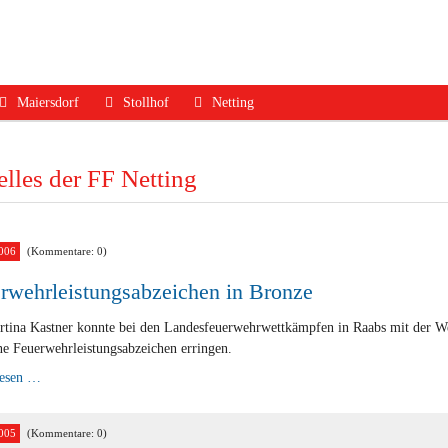
Maiersdorf
Stollhof
Netting
ruf
Aktuelles
Aktuelles
Aktuelles
lles der FF Netting
dfall
Mannschaft
Mannschaft
Mannschaft
Jugend
Jugend
Ausrüstung
Ausrüstung
Ausrüstung
Termine
006
(Kommentare: 0)
Termine
Termine
Geschichte
rwehrleistungsabzeichen in Bronze
Geschichte
Geschichte
Kontakt
tina Kastner konnte bei den Landesfeuerwehrwettkämpfen in Raabs mit der W
e Feuerwehrleistungsabzeichen erringen.
Kontakt
Kontakt
Feuerwehrleistungsabzeichen
lesen …
in
Bronze
005
(Kommentare: 0)