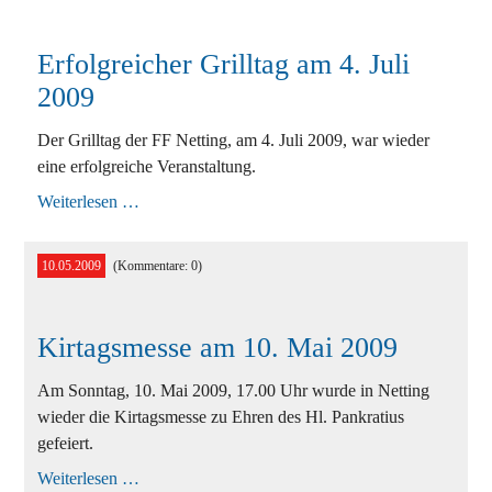
Erfolgreicher Grilltag am 4. Juli
2009
Der Grilltag der FF Netting, am 4. Juli 2009, war wieder
eine erfolgreiche Veranstaltung.
Erfolgreicher
Weiterlesen …
Grilltag
am
4.
10.05.2009
(Kommentare: 0)
Juli
2009
Kirtagsmesse am 10. Mai 2009
Am Sonntag, 10. Mai 2009, 17.00 Uhr wurde in Netting
wieder die Kirtagsmesse zu Ehren des Hl. Pankratius
gefeiert.
Kirtagsmesse
Weiterlesen …