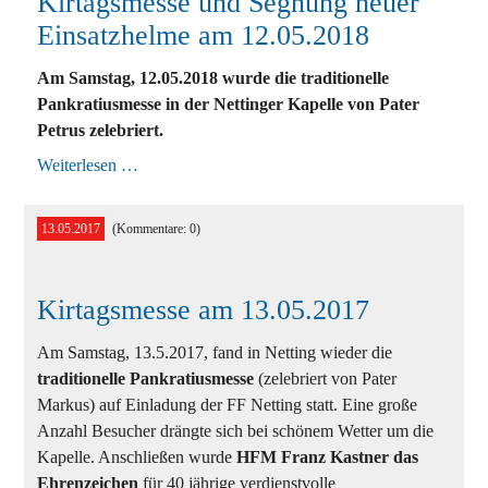
Kirtagsmesse und Segnung neuer
Einsatzhelme am 12.05.2018
Ausbildung
Am Samstag, 12.05.2018 wurde die traditionelle
Bewerbe
Pankratiusmesse in der Nettinger Kapelle von Pater
Petrus zelebriert.
Einsätze
Kirtagsmesse
Weiterlesen …
Jugend
und
Segnung
neuer
Veranstaltungen
13.05.2017
(Kommentare: 0)
Einsatzhelme
am
12.05.2018
Kirtagsmesse am 13.05.2017
Am Samstag, 13.5.2017, fand in Netting wieder die
traditionelle Pankratiusmesse
(zelebriert von Pater
Markus) auf Einladung der FF Netting statt. Eine große
Anzahl Besucher drängte sich bei schönem Wetter um die
Kapelle. Anschließen wurde
HFM Franz Kastner das
Ehrenzeichen
für 40 jährige verdienstvolle