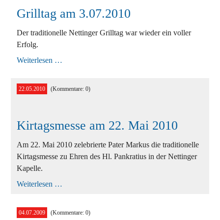
Grilltag am 3.07.2010
Der traditionelle Nettinger Grilltag war wieder ein voller
Erfolg.
Grilltag
Weiterlesen …
am
3.07.2010
22.05.2010
(Kommentare: 0)
Kirtagsmesse am 22. Mai 2010
Am 22. Mai 2010 zelebrierte Pater Markus die traditionelle
Kirtagsmesse zu Ehren des Hl. Pankratius in der Nettinger
Kapelle.
Kirtagsmesse
Weiterlesen …
am
22.
Mai
04.07.2009
(Kommentare: 0)
2010