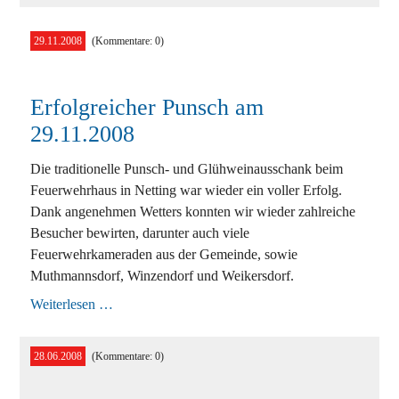
am
10.
Mai
29.11.2008
(Kommentare: 0)
2009
Erfolgreicher Punsch am
29.11.2008
Die traditionelle Punsch- und Glühweinausschank beim
Feuerwehrhaus in Netting war wieder ein voller Erfolg.
Dank angenehmen Wetters konnten wir wieder zahlreiche
Besucher bewirten, darunter auch viele
Feuerwehrkameraden aus der Gemeinde, sowie
Muthmannsdorf, Winzendorf und Weikersdorf.
Erfolgreicher
Weiterlesen …
Punsch
am
29.11.2008
28.06.2008
(Kommentare: 0)