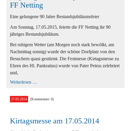
FF Netting
Eine gelungene 90 Jahre Bestandsjubiläumsfeier
Am Sonntag, 17.05.2015, feierte die FF Netting ihr 90
jähriges Bestandsjubiläum.
Bei ruhigem Wetter (am Morgen noch stark bewölkt, am
Nachmittag sonnig) wurde der schöne Dorfplatz von den
Besuchern quasi gestürmt. Die Festmesse (Kirtagsmesse zu
Ehren des Hl. Pankratius) wurde von Pater Petrus zelebriert
und,
90
Weiterlesen …
jähriges
Bestandsjubiläum
der
17.05.2014
(Kommentare: 0)
FF
Netting
Kirtagsmesse am 17.05.2014