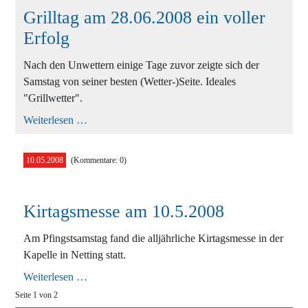
Grilltag am 28.06.2008 ein voller
Erfolg
Nach den Unwettern einige Tage zuvor zeigte sich der
Samstag von seiner besten (Wetter-)Seite. Ideales
"Grillwetter".
Grilltag
Weiterlesen …
am
28.06.2008
ein
10.05.2008
(Kommentare: 0)
voller
Erfolg
Kirtagsmesse am 10.5.2008
Am Pfingstsamstag fand die alljährliche Kirtagsmesse in der
Kapelle in Netting statt.
Kirtagsmesse
Weiterlesen …
am
Seite 1 von 2
10.5.2008