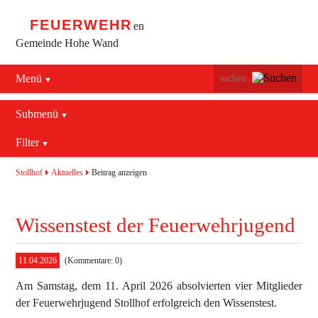
FEUERWEHR
en
Gemeinde Hohe Wand
Menü
Navigation
Startseite
überspringen
Submenü
Navigation
Bürgerservice
Filter
Aktuelles
überspringen
Maiersdorf
2016
Mannschaft
Stollhof
Aktuelles
Beitrag anzeigen
Stollhof
2017
Jugend
Wissenstest der Feuerwehrjugend
Netting
2018
Ausrüstung
2019
Termine
Feuerwehrhaus
11.04.2026
(Kommentare: 0)
Am Samstag, dem 11. April 2026 absolvierten vier Mitglieder
Aktuelles
Geschichte
Fahrzeuge
der Feuerwehrjugend Stollhof erfolgreich den Wissenstest.
Allgemein
Kontakt
Bekleidung