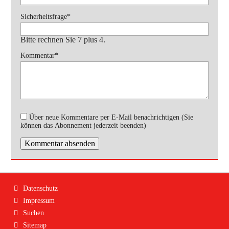
Pflichtfeld
Sicherheitsfrage
*
Bitte rechnen Sie 7 plus 4.
Pflichtfeld
Kommentar
*
Über neue Kommentare per E-Mail benachrichtigen (Sie
können das Abonnement jederzeit beenden)
Kommentar absenden
Navigation
Datenschutz
überspringen
Impressum
Suchen
Sitemap