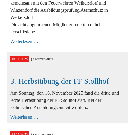
gemeinsam mit den Feuerwehren Weikersdorf und
Winzendorf die Ausbildungsprüfung Atemschutz in
Weikersdorf.
Die acht angetretenen Mitglieder mussten dabei
verschiedene...
Absolvierung
Weiterlesen …
Ausbildungsprüfung
ATS
der
16.11.2025
(Kommentare: 0)
FF
Stollhof
3. Herbstübung der FF Stollhof
Am Sonntag, den 16. November 2025 fand die dritte und
letzte Herbstübung der FF Stollhof statt. Bei der
technischen Ausbildungseinheit wurden...
3.
Weiterlesen …
Herbstübung
der
FF
14.11.2025
(Kommentare: 0)