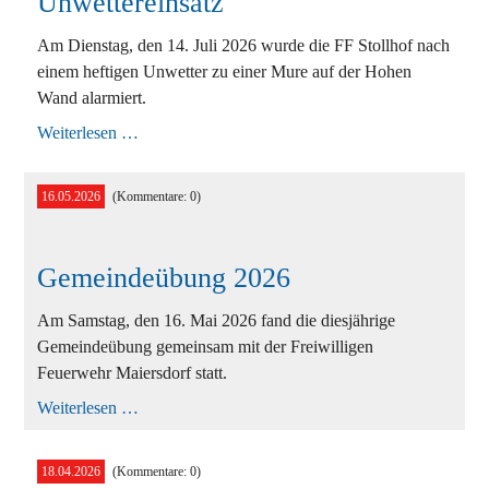
Unwettereinsatz
Ausbildung
Am Dienstag, den 14. Juli 2026 wurde die FF Stollhof nach
einem heftigen Unwetter zu einer Mure auf der Hohen
Bewerbe
Wand alarmiert.
Einsätze
Unwettereinsatz
Weiterlesen …
Jugend
16.05.2026
(Kommentare: 0)
Veranstaltungen
Gemeindeübung 2026
Am Samstag, den 16. Mai 2026 fand die diesjährige
Gemeindeübung gemeinsam mit der Freiwilligen
Feuerwehr Maiersdorf statt.
Gemeindeübung
Weiterlesen …
2026
18.04.2026
(Kommentare: 0)