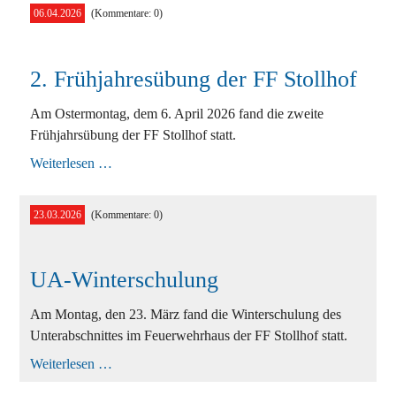
06.04.2026
(Kommentare: 0)
2. Frühjahresübung der FF Stollhof
Am Ostermontag, dem 6. April 2026 fand die zweite
Frühjahrsübung der FF Stollhof statt.
2.
Weiterlesen …
Frühjahresübung
der
FF
23.03.2026
(Kommentare: 0)
Stollhof
UA-Winterschulung
Am Montag, den 23. März fand die Winterschulung des
Unterabschnittes im Feuerwehrhaus der FF Stollhof statt.
UA-
Weiterlesen …
Winterschulung