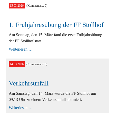
15.03.2026
(Kommentare: 0)
1. Frühjahresübung der FF Stollhof
Am Sonntag, den 15. März fand die erste Frühjahrsübung
der FF Stollhof statt.
1.
Weiterlesen …
Frühjahresübung
der
FF
14.03.2026
(Kommentare: 0)
Stollhof
Verkehrsunfall
Am Samstag, den 14. März wurde die FF Stollhof um
09:13 Uhr zu einem Verkehrsunfall alarmiert.
Verkehrsunfall
Weiterlesen …