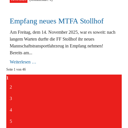
Stollhof
Empfang neues MTFA Stollhof
Am Freitag, dem 14. November 2025, war es soweit: nach
langem Warten durfte die FF Stollhof ihr neues
Mannschaftstransportfahrzeug in Empfang nehmen!
Bereits am...
Empfang
Weiterlesen …
neues
Seite 1 von 46
MTFA
Stollhof
1
2
3
4
5