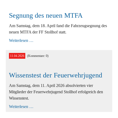
Segnung des neuen MTFA
Am Samstag, dem 18. April fand die Fahrzeugsegnung des
neuen MTFA der FF Stollhof statt.
Segnung
Weiterlesen …
des
neuen
MTFA
11.04.2026
(Kommentare: 0)
Wissenstest der Feuerwehrjugend
Am Samstag, dem 11. April 2026 absolvierten vier
Mitglieder der Feuerwehrjugend Stollhof erfolgreich den
Wissenstest.
Wissenstest
Weiterlesen …
der
Feuerwehrjugend