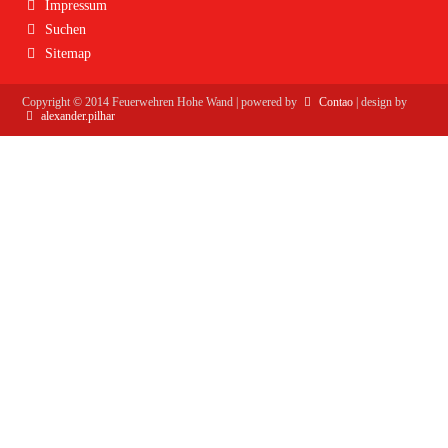
Impressum
Suchen
Sitemap
Copyright ©
2014
Feuerwehren Hohe Wand | powered by
Contao
| design by
alexander.pilhar