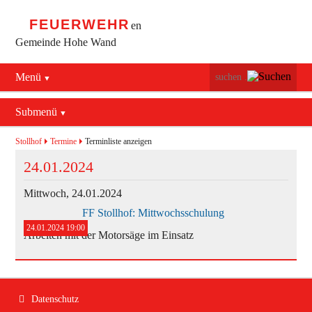
FEUERWEHR
en
Gemeinde Hohe Wand
Menü
Navigation
Startseite
überspringen
Submenü
Navigation
Bürgerservice
Aktuelles
überspringen
Stollhof
Termine
Terminliste anzeigen
Maiersdorf
24.01.2024
Mannschaft
Stollhof
Mittwoch,
24.01.2024
Jugend
FF Stollhof: Mittwochsschulung
Netting
Ausrüstung
24.01.2024 19:00
Arbeiten mit der Motorsäge im Einsatz
Termine
Feuerwehrhaus
Geschichte
Fahrzeuge
Navigation
Datenschutz
überspringen
Kontakt
Bekleidung