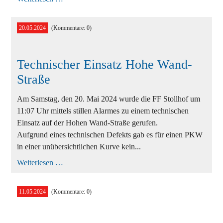
am
Festplatz
20.05.2024
(Kommentare: 0)
Technischer Einsatz Hohe Wand-
Straße
Am Samstag, den 20. Mai 2024 wurde die FF Stollhof um
11:07 Uhr mittels stillen Alarmes zu einem technischen
Einsatz auf der Hohen Wand-Straße gerufen.
Aufgrund eines technischen Defekts gab es für einen PKW
in einer unübersichtlichen Kurve kein...
Technischer
Weiterlesen …
Einsatz
Hohe
Wand-
11.05.2024
(Kommentare: 0)
Straße