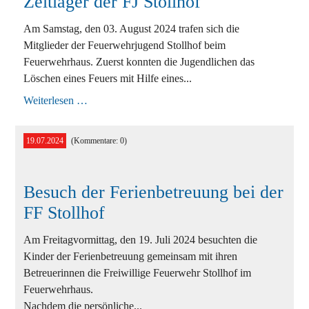
Zeltlager der FJ Stollhof
Ausbildung
Am Samstag, den 03. August 2024 trafen sich die
Mitglieder der Feuerwehrjugend Stollhof beim
Bewerbe
Feuerwehrhaus. Zuerst konnten die Jugendlichen das
Löschen eines Feuers mit Hilfe eines...
Einsätze
Zeltlager
Weiterlesen …
der
Jugend
FJ
Stollhof
Veranstaltungen
19.07.2024
(Kommentare: 0)
Besuch der Ferienbetreuung bei der
FF Stollhof
Am Freitagvormittag, den 19. Juli 2024 besuchten die
Kinder der Ferienbetreuung gemeinsam mit ihren
Betreuerinnen die Freiwillige Feuerwehr Stollhof im
Feuerwehrhaus.
Nachdem die persönliche...