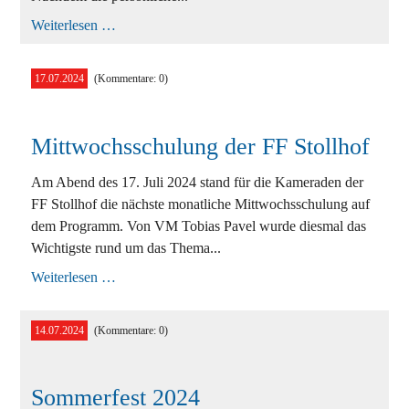
Besuch
Weiterlesen …
der
Ferienbetreuung
bei
17.07.2024
(Kommentare: 0)
der
FF
Stollhof
Mittwochsschulung der FF Stollhof
Am Abend des 17. Juli 2024 stand für die Kameraden der
FF Stollhof die nächste monatliche Mittwochsschulung auf
dem Programm. Von VM Tobias Pavel wurde diesmal das
Wichtigste rund um das Thema...
Mittwochsschulung
Weiterlesen …
der
FF
Stollhof
14.07.2024
(Kommentare: 0)
Sommerfest 2024