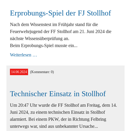
Erprobungs-Spiel der FJ Stollhof
Nach dem Wissenstest im Frühjahr stand für die
Feuerwehrjugend der FF Stollhof am 21. Juni 2024 die
nächste Wissensüberprüfung an.
Beim Erprobungs-Spiel musste ein...
Erprobungs-
Weiterlesen …
Spiel
der
FJ
14.06.2024
(Kommentare: 0)
Stollhof
Technischer Einsatz in Stollhof
Um 20:47 Uhr wurde die FF Stollhof am Freitag, dem 14.
Juni 2024, zu einem technischen Einsatz in Stollhof
alarmiert. Bei einem PKW, der in Richtung Felbring
unterwegs war, sind aus unbekannter Ursache...