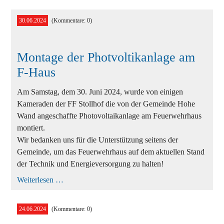
den
NÖ
30.06.2024
(Kommentare: 0)
LFLB
Montage der Photvoltikanlage am
F-Haus
Am Samstag, dem 30. Juni 2024, wurde von einigen
Kameraden der FF Stollhof die von der Gemeinde Hohe
Wand angeschaffte Photovoltaikanlage am Feuerwehrhaus
montiert.
Wir bedanken uns für die Unterstützung seitens der
Gemeinde, um das Feuerwehrhaus auf dem aktuellen Stand
der Technik und Energieversorgung zu halten!
Montage
Weiterlesen …
der
Photvoltikanlage
am
24.06.2024
(Kommentare: 0)
F-
Haus