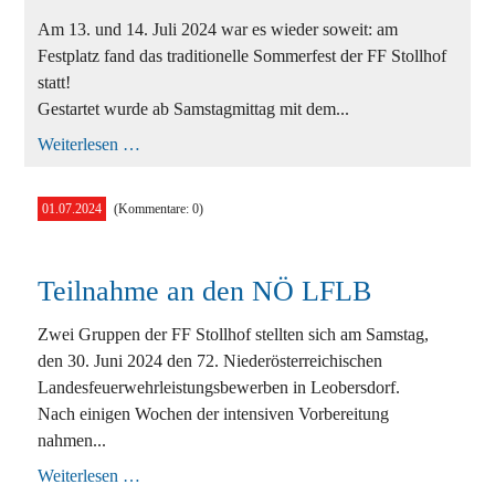
Am 13. und 14. Juli 2024 war es wieder soweit: am
Festplatz fand das traditionelle Sommerfest der FF Stollhof
statt!
Gestartet wurde ab Samstagmittag mit dem...
Sommerfest
Weiterlesen …
2024
01.07.2024
(Kommentare: 0)
Teilnahme an den NÖ LFLB
Zwei Gruppen der FF Stollhof stellten sich am Samstag,
den 30. Juni 2024 den 72. Niederösterreichischen
Landesfeuerwehrleistungsbewerben in Leobersdorf.
Nach einigen Wochen der intensiven Vorbereitung
nahmen...
Teilnahme
Weiterlesen …
an