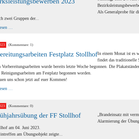
rksleistungsbewerben 2023
Bezirksleistungsbewerbe
Als Generalprobe für d
ch zwei Gruppen der...
Teilnahme
lesen …
an
den
Bezirksleistungsbewerben
2023
023
(Kommentare: 1)
ereitungsarbeiten Festplatz Stollhof
In einem Monat ist es 
findet das traditionelle
 Vorbereitungsarbeiten wurde bereits letzte Woche begonnen. Die Plakatständer
r Reinigungsarbeiten am Festplatz begonnen worden.
euen uns schon jetzt auf euer Kommen!
Vorbereitungsarbeiten
lesen …
Festplatz
Stollhof
023
(Kommentare: 0)
rühjahrsübung der FF Stollhof
„Brandeinsatz mit vermi
Alarmierung der Übungs
lhof am 04. Juni 2023.
ntreffen am Übungsobjekt zeigte...