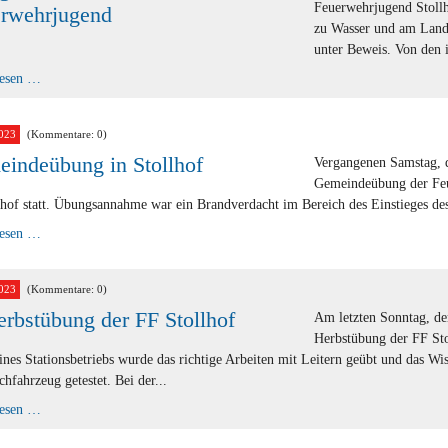
Feuerwehrjugend Stollh
rwehrjugend
zu Wasser und am Land
unter Beweis. Von den i
Fertigkeitsabzeichen
lesen …
der
Feuerwehrjugend
023
(Kommentare: 0)
indeübung in Stollhof
Vergangenen Samstag, 
Gemeindeübung der Fe
lhof statt. Übungsannahme war ein Brandverdacht im Bereich des Einstieges des
Gemeindeübung
lesen …
in
Stollhof
023
(Kommentare: 0)
erbstübung der FF Stollhof
Am letzten Sonntag, de
Herbstübung der FF Sto
nes Stationsbetriebs wurde das richtige Arbeiten mit Leitern geübt und das Wis
chfahrzeug getestet. Bei der...
1.
lesen …
Herbstübung
der