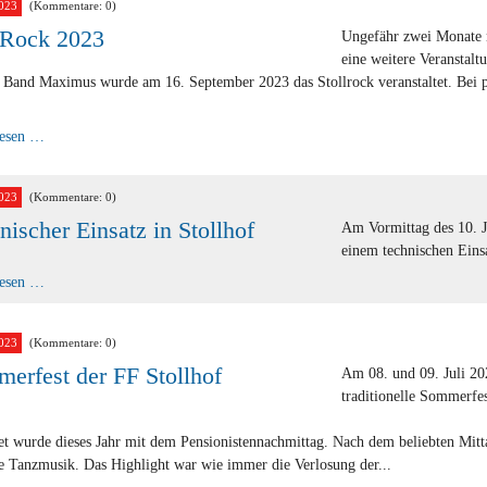
023
(Kommentare: 0)
lRock 2023
Ungefähr zwei Monate 
eine weitere Veranstalt
 Band Maximus wurde am 16. September 2023 das Stollrock veranstaltet. Bei p
StollRock
lesen …
2023
023
(Kommentare: 0)
nischer Einsatz in Stollhof
Am Vormittag des 10. J
einem technischen Einsa
Technischer
lesen …
Einsatz
in
Stollhof
023
(Kommentare: 0)
erfest der FF Stollhof
Am 08. und 09. Juli 20
traditionelle Sommerfes
et wurde dieses Jahr mit dem Pensionistennachmittag. Nach dem beliebten Mit
e Tanzmusik. Das Highlight war wie immer die Verlosung der...