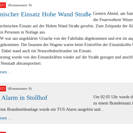
FF
Stollhof
023
(Kommentare: 0)
nischer Einsatz Hohe Wand Straße
Gestern Abend, am Sam
die Feuerwehren Winze
technischen Einsatz auf der Hohen Wand Straße gerufen. Zum Zeitpunkt der A
n Personen in Notlage aus.
W war aus ungeklärter Ursache von der Fahrbahn abgekommen und erst im ang
gekommen. Die Insassen des Wagens waren beim Eintreffen der Einsatzkräfte 
. Dabei stand auch ein Notarzthubschrauber im Einsatz.
rzeug wurde von den Einsatzkräften wieder auf die Straße gezogen und anschl
Neustadt abtransportiert.
Technischer
lesen …
Einsatz
Hohe
Wand
Straße
023
(Kommentare: 0)
Alarm in Stollhof
Um 02:05 Uhr wurde di
zu einem Brandeinsatz i
eine Brandmeldeanlage wurde ein TUS Alarm ausgelöst und...
TUS
lesen …
Alarm
in
Stollhof