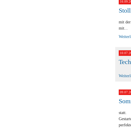
16.09.2
Stol
mit der
mit...
Weiter
10.07.2
Tech
Weiter
09.07.2
Somm
statt.
Gestart
perfekt