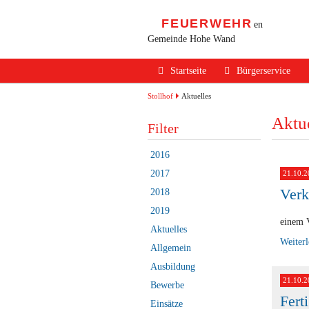
FEUERWEHR
en
Gemeinde Hohe Wand
Navigation
Startseite
Bürgerservice
überspringen
Alarmierung / Not
Stollhof
Aktuelles
Aktue
Verhalten im Bran
Filter
Brandschutz Infos
2016
Sicherheits Tipps
2017
21.10.2
Verk
2018
Verkehrsunfälle
2019
Erste Hilfe
einem 
Aktuelles
Weiter
Rechtliches
Allgemein
Ausbildung
Beitritt zur FF
21.10.2
Bewerbe
Fert
Einsätze