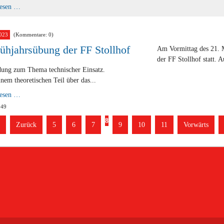
3.
lesen …
Frühjahrsübung
der
FF
Stollhof
023
(Kommentare: 0)
rühjahrsübung der FF Stollhof
Am Vormittag des 21. M
der FF Stollhof statt.
dung zum Thema technischer Einsatz.
nem theoretischen Teil über das...
2.
lesen …
Frühjahrsübung
 49
der
FF
8
Stollhof
Zurück
5
6
7
9
10
11
Vorwärts