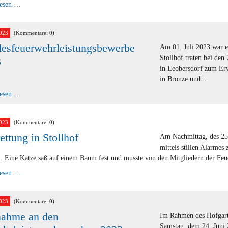
Sommerfest
lesen …
der
FF
Stollhof
023
(Kommentare: 0)
esfeuerwehrleistungsbewerbe
Am 01. Juli 2023 war e
Stollhof traten bei de
3
in Leobersdorf zum Erw
in Bronze und...
Landesfeuerwehrleistungsbewerbe
lesen …
2023
023
(Kommentare: 0)
rettung in Stollhof
Am Nachmittag, des 25.
mittels stillen Alarmes 
. Eine Katze saß auf einem Baum fest und musste von den Mitgliedern der Feue
Tierrettung
lesen …
in
Stollhof
023
(Kommentare: 0)
nahme an den
Im Rahmen des Hofgart
Samstag, dem 24. Juni 