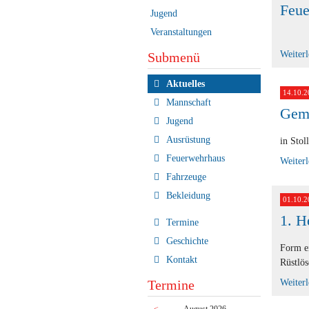
Feue
Jugend
Veranstaltungen
Weiter
Submenü
Navigation
Aktuelles
14.10.2
überspringen
Mannschaft
Geme
Jugend
Ausrüstung
in Stol
Feuerwehrhaus
Weiter
Fahrzeuge
Bekleidung
01.10.2
1. H
Termine
Geschichte
Form ei
Kontakt
Rüstlös
Weiter
Termine