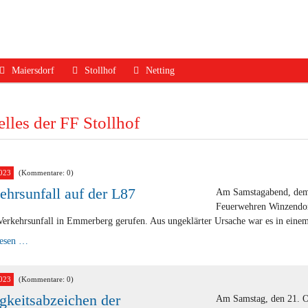
Maiersdorf
Stollhof
Netting
ruf
Aktuelles
Aktuelles
Aktuelles
lles der FF Stollhof
dfall
Mannschaft
Mannschaft
Mannschaft
Jugend
Jugend
Ausrüstung
Ausrüstung
Ausrüstung
Termine
023
(Kommentare: 0)
ehrsunfall auf der L87
Am Samstagabend, dem 
Termine
Termine
Geschichte
Feuerwehren Winzendor
Geschichte
Geschichte
Kontakt
Verkehrsunfall in Emmerberg gerufen. Aus ungeklärter Ursache war es in eine
Verkehrsunfall
lesen …
Kontakt
Kontakt
auf
der
L87
023
(Kommentare: 0)
igkeitsabzeichen der
Am Samstag, den 21. Ok