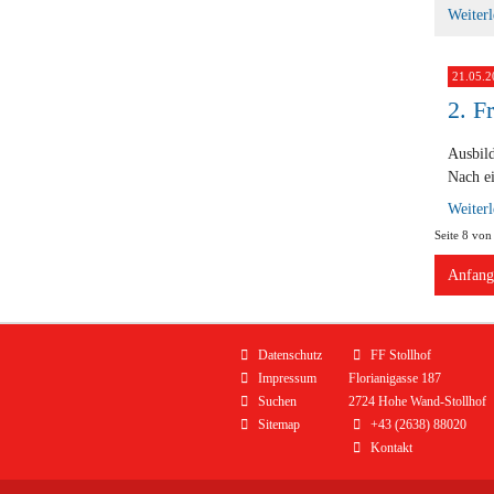
Weiter
21.05.2
2. F
Ausbil
Nach ei
Weiter
Seite 8 von
Anfang
Navigation
Datenschutz
FF Stollhof
überspringen
Impressum
Florianigasse 187
Suchen
2724 Hohe Wand-Stollhof
Sitemap
+43 (2638) 88020
Kontakt