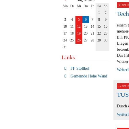
<
August 2026
30.09.2
ntag
enstag
ttwoch
nnerstag
eitag
mstag
nntag
Mo
Di
Mi
Do
Fr
Sa
So
Tech
1
2
3
4
5
6
7
8
9
einem 
10
11
12
13
14
15
16
mehrere
17
18
19
20
21
22
23
Ein PK
24
25
26
27
28
29
30
Liegen 
31
betreut
Das Fah
Links
Wiener 
FF Stollhof
Weiter
Gemeinde Hohe Wand
17.09.2
TUS 
Durch 
Weiter